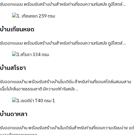
รับออกแบบบ พร้อมรับสร้างบ้านสำหรับท่านที่ชอบความทันสมัย ดูมีไสตล์ ...
บ้านเทียนหยด
รับออกแบบบ พร้อมรับสร้างบ้านสำหรับท่านที่ชอบความทันสมัย ดูมีไสตล์ ...
บ้านสโรชา
รับออกแบบบ้าน พร้อมรับสร้างบ้านโมเดิร์น สำหรับท่านที่ชอบสไตล์ผสมผสาน
เนื้อไม้กลิ่นอายธรรมชาติ มีความเท่ห์ ทันสมัย ...
บ้านดาหลา
รับออกแบบบ้าน พร้อมรับสร้างบ้านโมเดิร์นสำหรับท่านที่ชอบความเรียบง่าย แต่