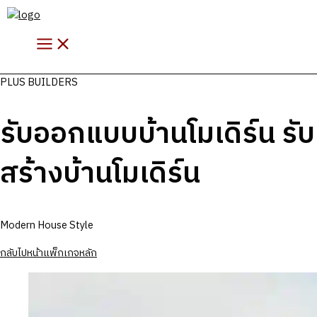
Skip
to
Main
content
Menu
PLUS BUILDERS
รับออกแบบบ้านโมเดิร์น รับ
สร้างบ้านโมเดิร์น
Modern House Style
กลับไปหน้าแพ็กเกจหลัก