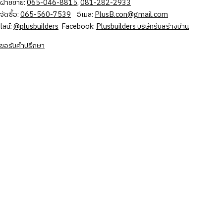
ฝ่ายขาย:
065-046-8815
,
081-282-2933
จัดซื้อ:
065-560-7539
อีเมล:
PlusB.con@gmail.com
ไลน์:
@plusbuilders
Facebook:
Plusbuilders บริษัทรับสร้างบ้าน
ขอรับคำปรึกษา