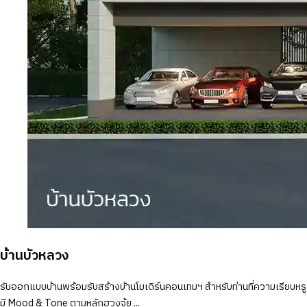
บ้านบัวหลวง
รับออกแบบบ้านพร้อมรับสร้างบ้านโมเดิร์นคอนเทมฯ สำหรับท่านที่ความเรียบหรู
มี Mood & Tone ตามหลักฮวงจุ้ย ...