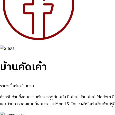
บ้านคัดเค้า
ราคาเริ่มต้น
ล้านบาท
สำหรับท่านที่ชอบความเรียบ หรูดูทันสมัย มีสไตล์ บ้านสไตล์ Modern
และด้วยการออกแบบที่ผสมผสาน Mood & Tone เข้ากับตัวบ้านทำให้รู้สึก