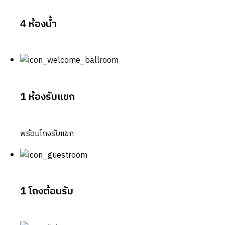
4 ห้องน้ำ
1 ห้องรับแขก
พร้อมโถงรับแขก
1 โถงต้อนรับ