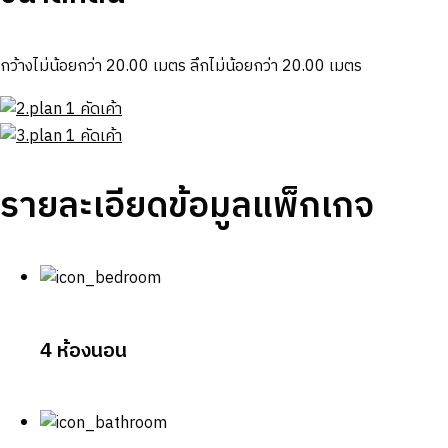
กว้างไม่น้อยกว่า 20.00 เมตร ลึกไม่น้อยกว่า 20.00 เมตร
รายละเอียดข้อมูลแพ็กเกจ
4 ห้องนอน