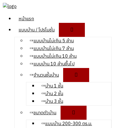
Skip
to
content
หน้าแรก
Menu
แบบบ้าน / โปรโมชั่น
Toggle
แบบบ้านไม่เกิน 5 ล้าน
แบบบ้านไม่เกิน 7 ล้าน
แบบบ้านไม่เกิน 10 ล้าน
แบบบ้าน 10 ล้านขึ้นไป
Menu
จำนวนชั้นบ้าน
Toggle
บ้าน 1 ชั้น
บ้าน 2 ชั้น
บ้าน 3 ชั้น
Menu
ขนาดตัวบ้าน
Toggle
แบบบ้าน 200-300 ตร.ม.