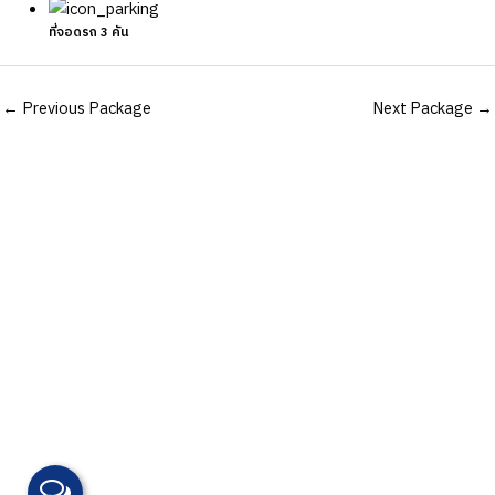
ที่จอดรถ 3 คัน
Post
←
Previous Package
Next Package
→
navigation
เรายินดี
ให้คำปรึกษาฟรี
สอบถามบริการเพิ่มเติมได้ที่ :
ฝ่ายขาย:
065-046-8815
,
081-282-2933
จัดซื้อ:
065-560-7539
อีเมล:
PlusB.con@gmail.com
ไลน์:
@plusbuilders
Facebook:
Plusbuilders บริษัทรับสร้างบ้าน