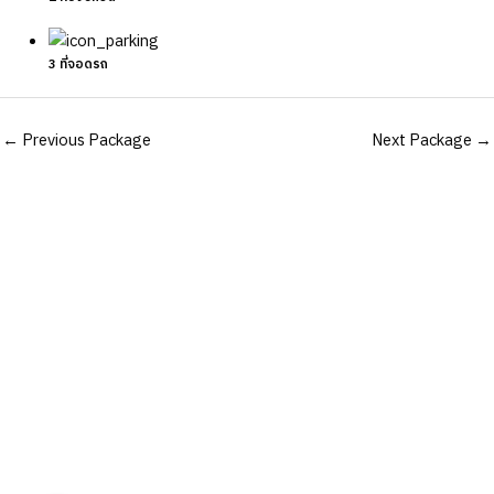
3 ที่จอดรถ
Post
←
Previous Package
Next Package
→
navigation
เรายินดี
ให้คำปรึกษาฟรี
สอบถามบริการเพิ่มเติมได้ที่ :
ฝ่ายขาย:
065-046-8815
,
081-282-2933
จัดซื้อ:
065-560-7539
อีเมล:
PlusB.con@gmail.com