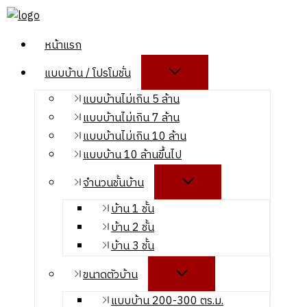
Skip
to
content
หน้าแรก
Menu
แบบบ้าน / โปรโมชั่น
Toggle
แบบบ้านไม่เกิน 5 ล้าน
แบบบ้านไม่เกิน 7 ล้าน
แบบบ้านไม่เกิน 10 ล้าน
แบบบ้าน 10 ล้านขึ้นไป
Menu
จำนวนชั้นบ้าน
Toggle
บ้าน 1 ชั้น
บ้าน 2 ชั้น
บ้าน 3 ชั้น
Menu
ขนาดตัวบ้าน
Toggle
แบบบ้าน 200-300 ตร.ม.