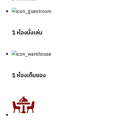
1 ห้องนั่งเล่น
1 ห้องเก็บของ