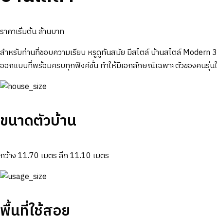
ราคาเริ่มต้น
ล้านบาท
สำหรับท่านที่ชอบความเรียบ หรูดูทันสมัย มีสไตล์ บ้านสไตล์ Modern
ออกแบบที่พร้อมครบทุกฟังค์ชั่น ทำให้มีเอกลักษณ์เฉพาะตัวของคนรุ่น
ขนาดตัวบ้าน
กว้าง 11.70 เมตร ลึก 11.10 เมตร
พื้นที่ใช้สอย