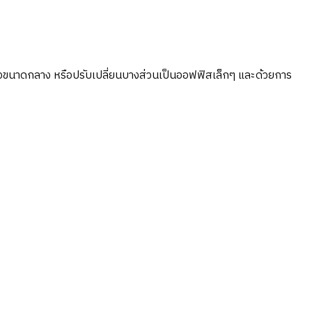
รัวขนาดกลาง หรือปรับเปลี่ยนบางส่วนเป็นออฟฟิสเล็กๆ และด้วยการ