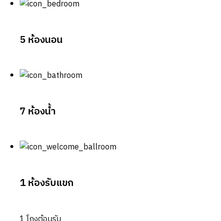
5 ห้องนอน
7 ห้องน้ำ
1 ห้องรับแขก
1 โถงต้อนรับ