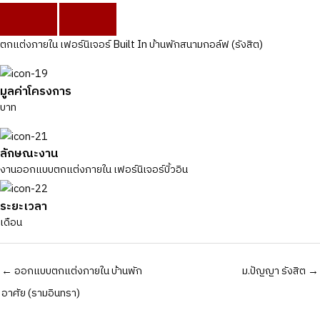
ตกแต่งภายใน เฟอร์นิเจอร์ Built In บ้านพักสนามกอล์ฟ (รังสิต)
มูลค่าโครงการ
บาท
ลักษณะงาน
งานออกแบบตกแต่งภายใน เฟอร์นิเจอร์บิ้วอิน
ระยะเวลา
เดือน
Posts
← ออกแบบตกแต่งภายใน บ้านพัก
ม.ปัญญา รังสิต →
navigation
อาศัย (รามอินทรา)