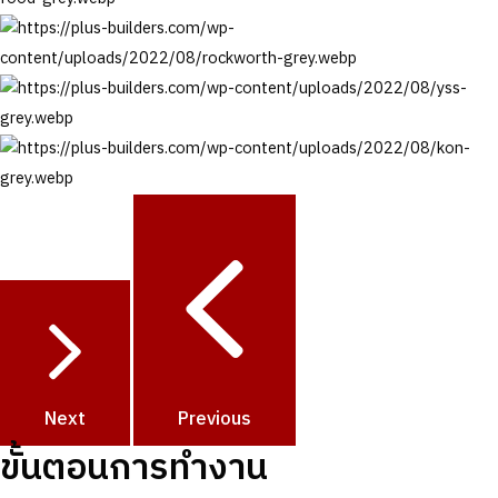
Next
Previous
ขั้นตอนการทำงาน