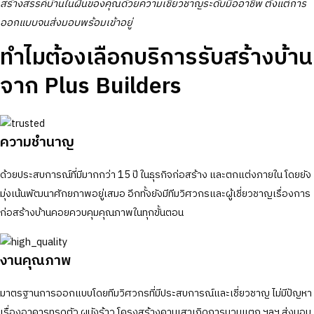
สร้างสรรค์บ้านในฝันของคุณด้วยความเชี่ยวชาญระดับมืออาชีพ ตั้งแต่การ
ออกแบบจนส่งมอบพร้อมเข้าอยู่
ทำไมต้องเลือกบริการรับสร้างบ้าน
จาก Plus Builders
ความชำนาญ
ด้วยประสบการณ์ที่มีมากกว่า 15 ปี ในธุรกิจก่อสร้าง และตกแต่งภายใน โดยยัง
มุ่งเน้นพัฒนาศักยภาพอยู่เสมอ อีกทั้งยังมีทีมวิศวกรและผู้เชี่ยวชาญเรื่องการ
ก่อสร้างบ้านคอยควบคุมคุณภาพในทุกขั้นตอน
งานคุณภาพ
มาตรฐานการออกแบบโดยทีมวิศวกรที่มีประสบการณ์และเชี่ยวชาญ ไม่มีปัญหา
เรื่องอาคารทรุดตัว ผนังร้าว โครงสร้างคานเสาเกิดการบวมแตก ฯลฯ ส่งมอบ