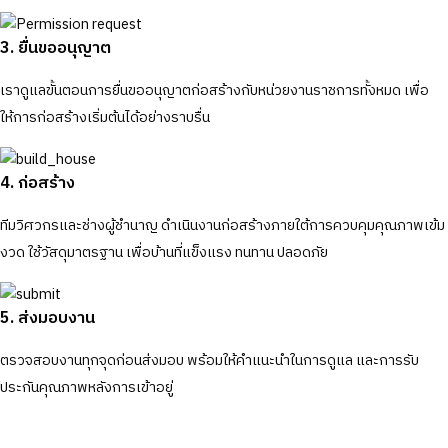
3. ยื่นขออนุญาต
เราดูแลขั้นตอนการยื่นขออนุญาตก่อสร้างกับหน่วยงานราชการทั้งหมด เพื่อ
ให้การก่อสร้างเริ่มต้นได้อย่างราบรื่น
4. ก่อสร้าง
ทีมวิศวกรและช่างผู้ชำนาญ ดำเนินงานก่อสร้างภายใต้การควบคุมคุณภาพเข้ม
งวด ใช้วัสดุมาตรฐาน เพื่อบ้านที่แข็งแรง ทนทาน ปลอดภัย
5. ส่งมอบงาน
ตรวจสอบงานทุกจุดก่อนส่งมอบ พร้อมให้คำแนะนำในการดูแล และการรับ
ประกันคุณภาพหลังการเข้าอยู่