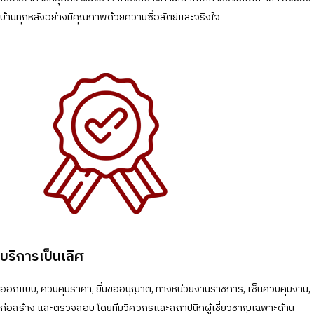
บ้านทุกหลังอย่างมีคุณภาพด้วยความซื่อสัตย์และจริงใจ
บริการเป็นเลิศ
ออกแบบ, ควบคุมราคา, ยื่นขออนุญาต, ทางหน่วยงานราชการ, เซ็นควบคุมงาน,
ก่อสร้าง และตรวจสอบ โดยทีมวิศวกรและสถาปนิกผู้เชี่ยวชาญเฉพาะด้าน