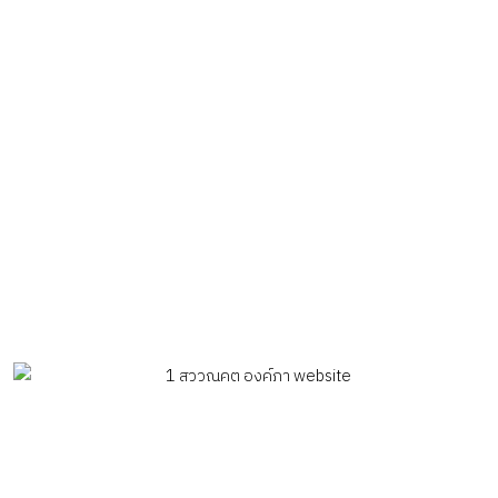
เรายินดี
ให้คำปรึกษาฟรี
สอบถามบริการเพิ่มเติมได้ที่ :
ฝ่ายขาย:
065-046-8815
,
081-282-2933
จัดซื้อ:
065-560-7539
อีเมล:
PlusB.con@gmail.com
ไลน์:
@plusbuilders
Facebook:
Plusbuilders บริษัทรับสร้างบ้าน
ขอรับคำปรึกษา