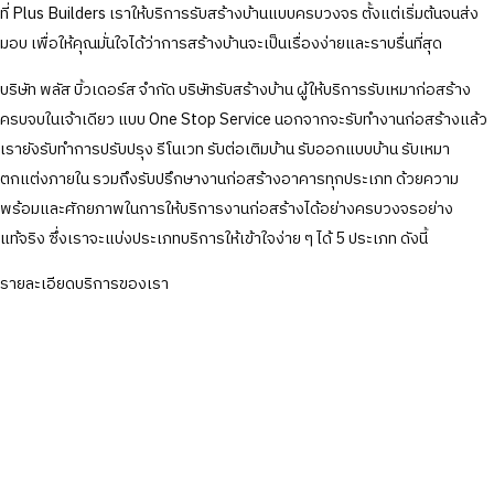
ที่ Plus Builders เราให้บริการรับสร้างบ้านแบบครบวงจร ตั้งแต่เริ่มต้นจนส่ง
มอบ เพื่อให้คุณมั่นใจได้ว่าการสร้างบ้านจะเป็นเรื่องง่ายและราบรื่นที่สุด
บริษัท พลัส บิ้วเดอร์ส จำกัด บริษัทรับสร้างบ้าน ผู้ให้บริการรับเหมาก่อสร้าง
ครบจบในเจ้าเดียว แบบ One Stop Service นอกจากจะรับทำงานก่อสร้างแล้ว
เรายังรับทำการปรับปรุง รีโนเวท
รับต่อเติมบ้าน
รับออกแบบบ้าน
รับเหมา
ตกแต่งภายใน
รวมถึงรับปรึกษางานก่อสร้างอาคารทุกประเภท ด้วยความ
พร้อมและศักยภาพในการให้บริการงานก่อสร้างได้อย่างครบวงจรอย่าง
แท้จริง ซึ่งเราจะแบ่งประเภทบริการให้เข้าใจง่าย ๆ ได้ 5 ประเภท ดังนี้
รายละเอียดบริการของเรา