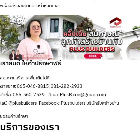
พร้อมส่งมอบงานตามกำหนดเวลา
เรายินดี
ให้คำปรึกษาฟรี
สอบถามบริการเพิ่มเติมได้ที่ :
ฝ่ายขาย:
065-046-8815
,
081-282-2933
จัดซื้อ:
065-560-7539
อีเมล:
PlusB.con@gmail.com
ไลน์:
@plusbuilders
Facebook:
Plusbuilders บริษัทรับสร้างบ้าน
ขอรับคำปรึกษา
บริการของเรา